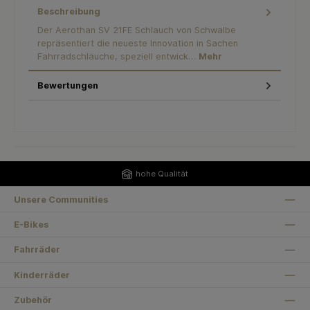
Beschreibung
Der Aerothan SV 21FE Schlauch von Schwalbe
repräsentiert die neueste Innovation in Sachen
Fahrradschläuche, speziell entwick…
Mehr
Bewertungen
hohe Qualität
Unsere Communities
E-Bikes
Fahrräder
Kinderräder
Zubehör