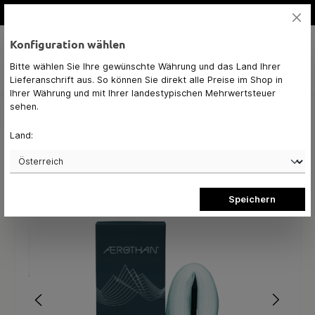
alt springen
hohe Qualität
Konfiguration wählen
Bitte wählen Sie Ihre gewünschte Währung und das Land Ihrer
Navigation
0,00 €*
Lieferanschrift aus. So können Sie direkt alle Preise im Shop in
Ihrer Währung und mit Ihrer landestypischen Mehrwertsteuer
sehen.
Schwalbe Schlauch Aerothan SV
Land:
21FE
Speichern
Bildergalerie überspringen