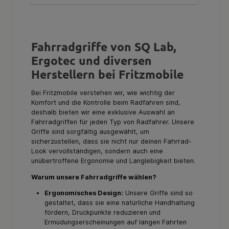
anspruchsvollen Trails. Der SQ Lab Griff 711 STUBY ist
die ideale Wahl für ambitionierte Fahrradfahrer, die
Wert auf höchste Qualität und ergonomische
Features legen. Investiere in deine Gesundheit und
Fahrkomfort mit dem SQ Lab Griff 711 STUBY. Erlebe,
wie ein durchdacht gestalteter Fahrradgriff Dein
Fahrradgriffe von SQ Lab,
Fahrerlebnis verändern kann und dir hilft, länger und
schmerzfrei unterwegs zu sein. Lieferbar in den
Ergotec und diversen
Größen S / M / L
Herstellern bei Fritzmobile
Bei Fritzmobile verstehen wir, wie wichtig der
Komfort und die Kontrolle beim Radfahren sind,
deshalb bieten wir eine exklusive Auswahl an
Fahrradgriffen für jeden Typ von Radfahrer. Unsere
Griffe sind sorgfältig ausgewählt, um
sicherzustellen, dass sie nicht nur deinen Fahrrad-
Look vervollständigen, sondern auch eine
unübertroffene Ergonomie und Langlebigkeit bieten.
Warum unsere Fahrradgriffe wählen?
Ergonomisches Design:
Unsere Griffe sind so
gestaltet, dass sie eine natürliche Handhaltung
fördern, Druckpunkte reduzieren und
Ermüdungserscheinungen auf langen Fahrten