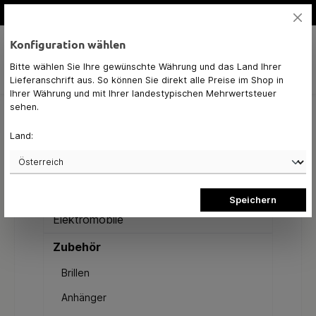
alt springen
hohe Qualität
Konfiguration wählen
Bitte wählen Sie Ihre gewünschte Währung und das Land Ihrer
Navigation
0,00 €*
Lieferanschrift aus. So können Sie direkt alle Preise im Shop in
Ihrer Währung und mit Ihrer landestypischen Mehrwertsteuer
sehen.
E-Bikes
Land:
Fahrräder
Kinderräder
Speichern
Elektromobile
Zubehör
Brillen
Anhänger