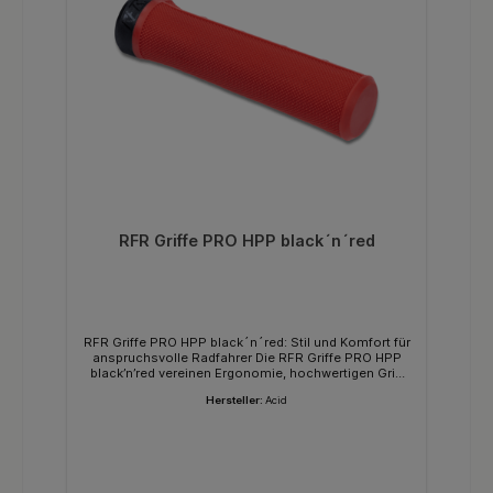
RFR Griffe PRO HPP black´n´red
RFR Griffe PRO HPP black´n´red: Stil und Komfort für
anspruchsvolle Radfahrer Die RFR Griffe PRO HPP
black’n’red vereinen Ergonomie, hochwertigen Grip
und modernes Design. Diese Griffe sind ideal für alle,
Hersteller:
Acid
die Wert auf Komfort und Kontrolle legen – sei es auf
langen Touren, sportlichen Trails oder täglichen
Fahrten. Das schwarz-rote Design verleiht jedem
Fahrrad einen sportlich-stilvollen Look, während die
ergonomische Form der Griffe die Hände und
Handgelenke entlastet. Dank der strapazierfähigen