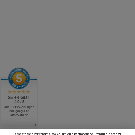
SEHR GUT
4.9 / 5
aus 87 Bewertungen
bei: google.at,
shopvote.de
Diese Website verwendet Cookies, um eine bestmögliche Erfahrung bieten zu