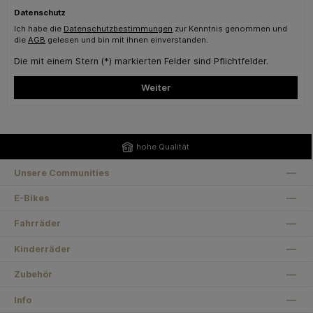
Datenschutz
Ich habe die
Datenschutzbestimmungen
zur Kenntnis genommen und
die
AGB
gelesen und bin mit ihnen einverstanden.
Die mit einem Stern (*) markierten Felder sind Pflichtfelder.
Weiter
hohe Qualität
Unsere Communities
E-Bikes
Fahrräder
Kinderräder
Zubehör
Info