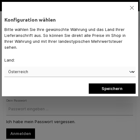
alt springen
hohe Qualität
Konfiguration wählen
Bitte wählen Sie Ihre gewünschte Währung und das Land Ihrer
Navigation
0,00 €*
Lieferanschrift aus. So können Sie direkt alle Preise im Shop in
Ihrer Währung und mit Ihrer landestypischen Mehrwertsteuer
sehen.
Anmelden oder Konto erstellen
Land:
Ich bin bereits Kunde
Deine E-Mail-Adresse
Speichern
Dein Passwort
Ich habe mein Passwort vergessen.
Anmelden